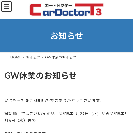
コ
ナ
ン
ビ
テ
ゲ
ン
ー
ツ
シ
へ
ョ
お知らせ
ス
ン
キ
に
ッ
移
プ
動
HOME
お知らせ
GW休業のお知らせ
GW休業のお知らせ
最
終
更
いつも当社をご利用いただきありがとうございます。
新
日
時
誠に勝手ではございますが、令和8年4月29日（水）から令和8年5
:
月6日（水）まで